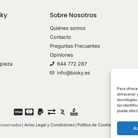
oky
Sobre Nosotros
Quiénes somos
Contacto
Preguntas Frecuentes
Opiniones
mpieza
644 772 287
info@bioky.es
Para ofrece
almacenar y/
tecnologías
las identifi
puede afect
reservados |
Aviso Legal y Condiciones
|
Política de Cookies
|
Política de
A