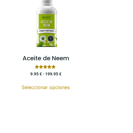
Aceite de Neem
Valorado
9.95
€
-
199.95
€
con
4.92
de 5
Seleccionar opciones