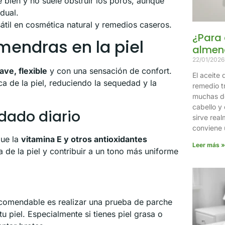
 bien y no suele obstruir los poros, aunque
dual.
sátil en cosmética natural y remedios caseros.
¿Para 
lmendras en la piel
almen
22/01/202
ave, flexible
y con una sensación de confort.
El aceite
ca de la piel, reduciendo la sequedad y la
remedio tr
muchas de
cabello y
idado diario
sirve rea
conviene u
que la
vitamina E y otros antioxidantes
Leer más »
a de la piel y contribuir a un tono más uniforme
ecomendable es realizar una prueba de parche
tu piel. Especialmente si tienes piel grasa o