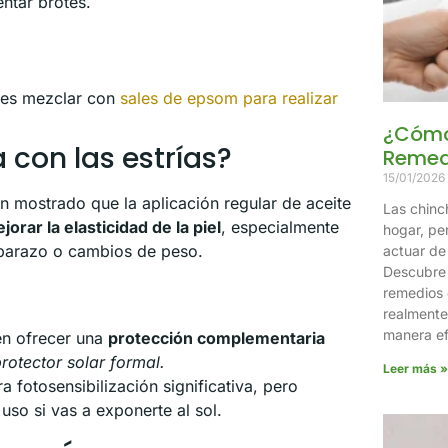
ntar brotes.
des mezclar con
sales de epsom para realizar
¿Cómo 
 con las estrías?
Remed
15/01/2026
n mostrado que la aplicación regular de aceite
Las chinc
jorar la elasticidad de la piel
, especialmente
hogar, pe
mbarazo o cambios de peso.
actuar de 
Descubre 
remedios 
realmente
manera ef
en ofrecer una
protección complementaria
rotector solar formal.
Leer más »
a fotosensibilización significativa, pero
uso si vas a exponerte al sol.