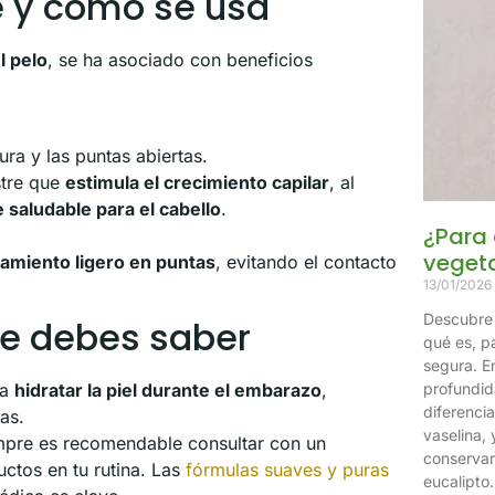
ve y cómo se usa
l pelo
, se ha asociado con beneficios
ra y las puntas abiertas.
stre que
estimula el crecimiento capilar
, al
saludable para el cabello
.
¿Para 
vegeta
tamiento ligero en puntas
, evitando el contacto
13/01/2026
Descubre t
ue debes saber
qué es, pa
segura. En
profundid
ra
hidratar la piel durante el embarazo
,
diferenci
as.
vaselina, 
pre es recomendable consultar con un
conservar
ctos en tu rutina. Las
fórmulas suaves y puras
eucalipto.