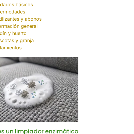
dados básicos
fermedades
tilizantes y abonos
ormación general
dín y huerto
cotas y granja
tamientos
s un limpiador enzimático