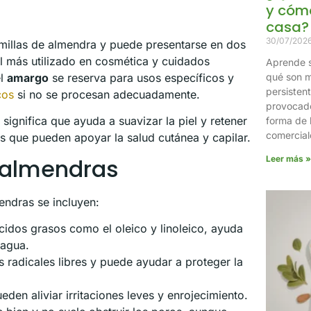
y cómo
casa?
30/07/202
emillas de almendra y puede presentarse en dos
l más utilizado en cosmética y cuidados
Aprende s
el
amargo
se reserva para usos específicos y
qué son m
persisten
cos
si no se procesan adecuadamente.
provocado
e significa que ayuda a suavizar la piel y retener
forma de 
comercial
s que pueden apoyar la salud cutánea y capilar.
 almendras
Leer más »
endras se incluyen:
cidos grasos como el oleico y linoleico, ayuda
 agua.
 radicales libres y puede ayudar a proteger la
en aliviar irritaciones leves y enrojecimiento.