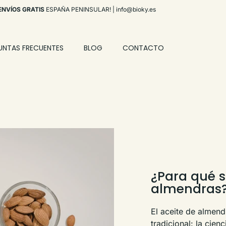
ENVÍOS GRATIS
ESPAÑA PENINSULAR! |
info@bioky.es
UNTAS FRECUENTES
BLOG
CONTACTO
¿Para qué si
almendras?
El aceite de almen
tradicional: la cie