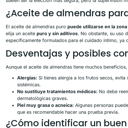
suelen ser la elección más segura, pero la supervisión m
¿Aceite de almendras para
El aceite de almendras puro
puede utilizarse en la zona
elija un aceite
puro y sin aditivos
. No obstante, su uso 
específicamente formulados para el cuidado íntimo, ya q
Desventajas y posibles co
Aunque el aceite de almendras tiene muchos beneficios, 
Alergias:
Si tienes alergia a los frutos secos, evit
sistémicas.
No sustituye tratamientos médicos:
No debe reemp
dermatológicas graves.
Piel muy grasa o acneica:
Algunas personas pueden 
que es recomendable hacer una prueba previa.
¿Cómo identificar un buen