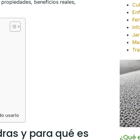
s propiedades, beneficios reales,
Cui
En
Fer
Inf
Jar
Mas
Tra
do usarlo
dras y para qué es
¿Qué e