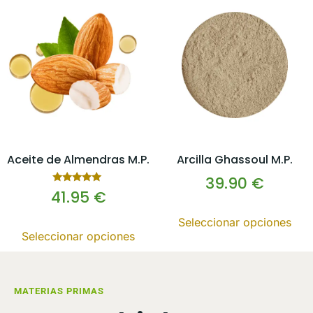
Aceite de Almendras M.P.
Arcilla Ghassoul M.P.
39.90
€
Valorado
41.95
€
con
5.00
de 5
Seleccionar opciones
Seleccionar opciones
MATERIAS PRIMAS